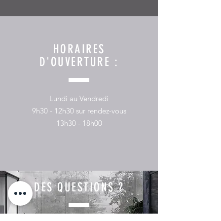
HORAIRES
D'OUVERTURE :
Lundi au Vendredi
9h30 - 12h30 sur rendez-vous
13h30 - 18h00
DES QUESTIONS ?