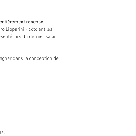
o entièrement repensé.
o Lipparini - côtoient les 
senté lors du dernier salon 
pagner dans la conception de 
ls.