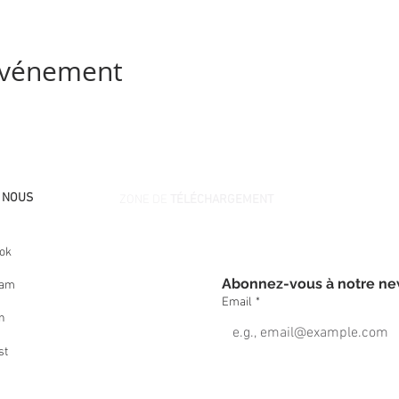
 événement
- NOUS
ZONE DE
TÉLÉCHARGEMENT
ok
ram
Email
*
n
st