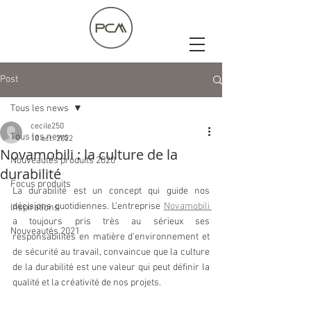
Post
Tous les news
cecile250
Tous les news
10 oct. 2022
Novamobili : la culture de la
Nouveautés produits 2020
durabilité
Focus produits
La durabilité est un concept qui guide nos 
décisions quotidiennes. L’entreprise 
Novamobili 
Inspirations
a toujours pris très au sérieux ses 
Nouveautés 2021
responsabilités en matière d'environnement et 
de sécurité au travail, convaincue que la culture 
de la durabilité est une valeur qui peut définir la 
qualité et la créativité de nos projets. 